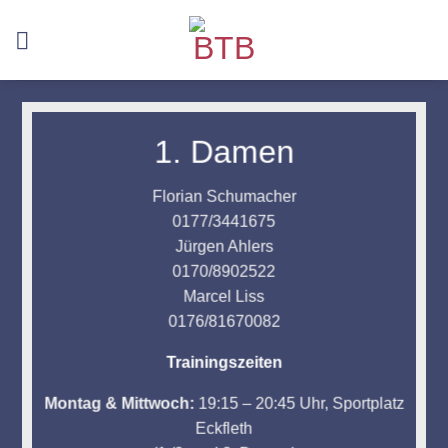
Skip
to
content
1. Damen
Florian Schumacher
0177/3441675
Jürgen Ahlers
0170/8902522
Marcel Liss
0176/81670082
Trainingszeiten
Montag & Mittwoch:
19:15 – 20:45 Uhr, Sportplatz
Eckfleth