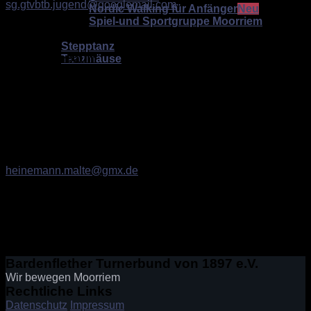
sg.gtvbtb.jugend@googlemail.com
Nordic Walking für Anfänger
Spiel-und Sportgruppe Moorriem
stellv. Jugendobmann
Tanz
Stepptanz
Florian Bierbaum
Tanzmäuse
0152/54922156
Dart
Volleyball
Schiedsrichterobmann
Malte Heinemann
0176/70471425
heinemann.malte@gmx.de
stellv. Schiedsrichterobfrau
Laura Bünting
0157/78870047
Bardenflether Turnerbund von 1897 e.V.
Wir bewegen Moorriem
Rechtliche Links
Datenschutz
Impressum