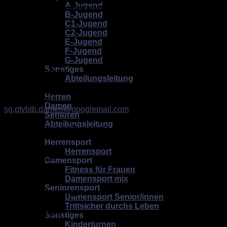
A-Jugend
stellv. Herrenobmann
B-Jugend
C1-Jugend
Jan Schüttoff
C2-Jugend
01520/2928843
E-Jugend
F-Jugend
G-Jugend
Sonstiges
Damenobfrau
Abteilungsleitung
Tischtennis
Hanna Gebken
Herren
0172/7468921
Damen
sg.gtvbtb.damen@googlemail.com
Senioren
Abteilungsleitung
stellv. Damenobmann
Fitness/Turnen
Herrensport
Jürgen Ahlers
Herrensport
0170/8902522
Damensport
Fitness für Frauen
Damensport mix
Seniorensport
Jugendobmann
Damensport Senior/innen
Trittsicher durchs Leben
Torben Bunjes
Sonstiges
0172/6194851
Kinderturnen