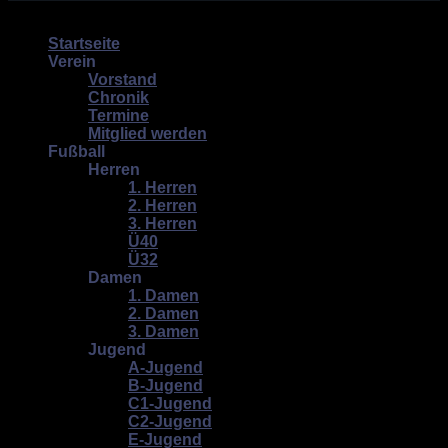
Copyright 2026 ©
Bardenflether Turnerbund von 1897 e.V.
Startseite
Verein
Vorstand
Chronik
Termine
Mitglied werden
Fußball
Herren
1. Herren
2. Herren
3. Herren
Ü40
Ü32
Damen
1. Damen
2. Damen
3. Damen
Jugend
A-Jugend
B-Jugend
C1-Jugend
C2-Jugend
E-Jugend