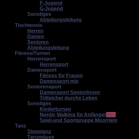
F-Jugend
G-Jugend
Sonstiges
Abteilungsleitung
Tischtennis
Herren
Damen
Senioren
Abteilungsleitung
Fitness/Turnen
Herrensport
Herrensport
Damensport
Fitness für Frauen
Damensport mix
Seniorensport
Damensport Senior/innen
Trittsicher durchs Leben
Sonstiges
Kinderturnen
Nordic Walking für Anfänger
Spiel-und Sportgruppe Moorriem
Tanz
Stepptanz
Tanzmäuse